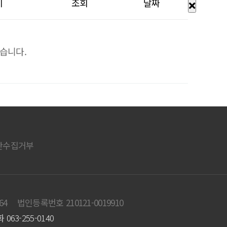
이
조회
날짜
습니다.
단수집거부
64
법인등록번호 210121-0019910
063-255-0140