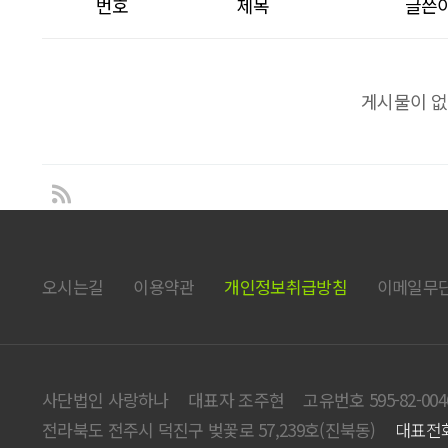
번호
제목
글쓴
게시물이 없
오시는길
이용약관
개인정보취급방침
이메일무
사단법인 사랑하나
대표자 조주현
고유번호 595-82-004
전라북도 전주시 덕진구 벚꽃로 57,239호(진북동)
대표전화 