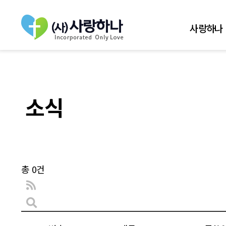
사랑하나
소식
총 0건