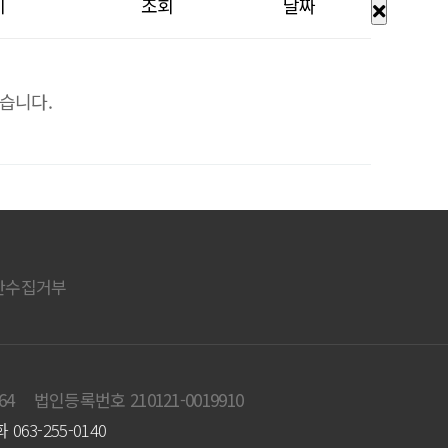
이
조회
날짜
습니다.
단수집거부
64
법인등록번호 210121-0019910
063-255-0140