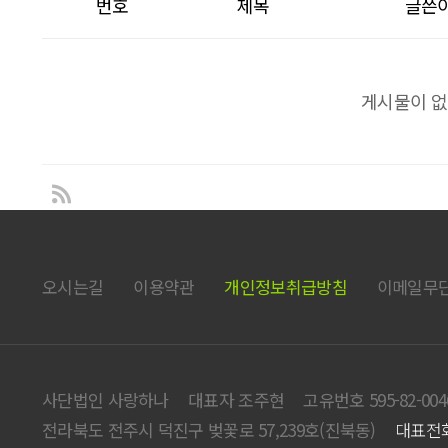
번호
제목
글쓴
게시물이 없
오시는길
이용약관
개인정보취급방침
이메일무
사단법인 사랑하나
대표자 조주현
고유번호 595-82-004
전라북도 전주시 덕진구 벚꽃로 57,239호(진북동)
대표전화 