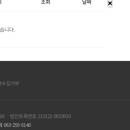
이
조회
날짜
습니다.
단수집거부
64
법인등록번호 210121-0019910
063-255-0140