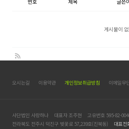
번호
제목
글쓴
게시물이 없
오시는길
이용약관
개인정보취급방침
이메일무
사단법인 사랑하나
대표자 조주현
고유번호 595-82-004
전라북도 전주시 덕진구 벚꽃로 57,239호(진북동)
대표전화 