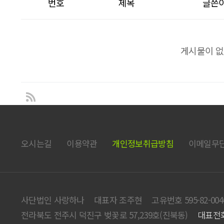
번호
제목
글쓴
게시물이 없
오시는길
이용약관
개인정보취급방침
이메일무
사단법인 사랑하나
대표자 조주현
고유번호 595-82-004
전라북도 전주시 덕진구 벚꽃로 57,239호(진북동)
대표전화 