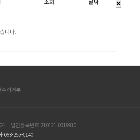
이
조회
날짜
습니다.
단수집거부
64
법인등록번호 210121-0019910
063-255-0140